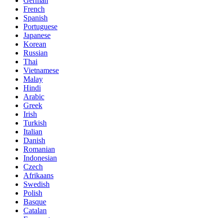
German
French
Spanish
Portuguese
Japanese
Korean
Russian
Thai
Vietnamese
Malay
Hindi
Arabic
Greek
Irish
Turkish
Italian
Danish
Romanian
Indonesian
Czech
Afrikaans
Swedish
Polish
Basque
Catalan