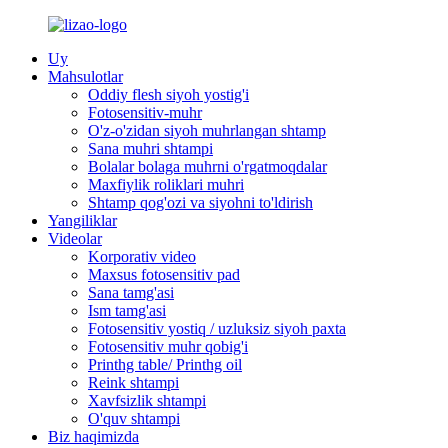
Uy
Mahsulotlar
Oddiy flesh siyoh yostig'i
Fotosensitiv-muhr
O'z-o'zidan siyoh muhrlangan shtamp
Sana muhri shtampi
Bolalar bolaga muhrni o'rgatmoqdalar
Maxfiylik roliklari muhri
Shtamp qog'ozi va siyohni to'ldirish
Yangiliklar
Videolar
Korporativ video
Maxsus fotosensitiv pad
Sana tamg'asi
Ism tamg'asi
Fotosensitiv yostiq / uzluksiz siyoh paxta
Fotosensitiv muhr qobig'i
Printhg table/ Printhg oil
Reink shtampi
Xavfsizlik shtampi
O'quv shtampi
Biz haqimizda