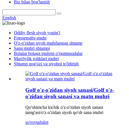
Biz bilan bog'lanish
English
Oddiy flesh siyoh yostig'i
Fotosensitiv-muhr
O'z-o'zidan siyoh muhrlangan shtamp
Sana muhri shtampi
Bolalar bolaga muhrni o'rgatmoqdalar
Maxfiylik roliklari muhri
Shtamp qog'ozi va siyohni to'ldirish
Golf o'z-o'zidan siyoh sanasi/Golf o'z-
o'zidan siyoh sanasi va matn muhri
Qo'shimcha kichik o'z-o'zidan siyoh sanasi
tamg'asi/o'z-o'zidan siyoh qo'sh sana muhri
so'rov
tafsilot