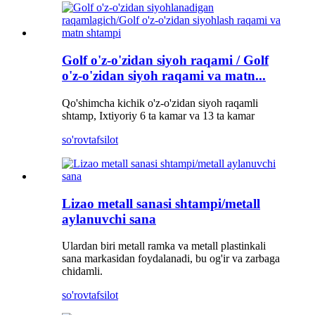
Golf o'z-o'zidan siyoh raqami / Golf
o'z-o'zidan siyoh raqami va matn...
Qo'shimcha kichik o'z-o'zidan siyoh raqamli
shtamp, Ixtiyoriy 6 ta kamar va 13 ta kamar
so'rov
tafsilot
Lizao metall sanasi shtampi/metall
aylanuvchi sana
Ulardan biri metall ramka va metall plastinkali
sana markasidan foydalanadi, bu og'ir va zarbaga
chidamli.
so'rov
tafsilot