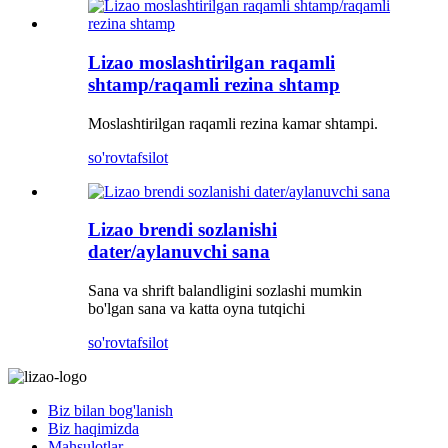
Lizao moslashtirilgan raqamli
shtamp/raqamli rezina shtamp
Moslashtirilgan raqamli rezina kamar shtampi.
so'rov
tafsilot
Lizao brendi sozlanishi
dater/aylanuvchi sana
Sana va shrift balandligini sozlashi mumkin
bo'lgan sana va katta oyna tutqichi
so'rov
tafsilot
Biz bilan bog'lanish
Biz haqimizda
Mahsulotlar