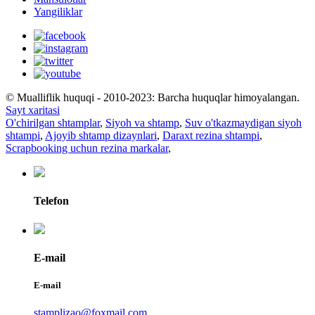
Yangiliklar
© Mualliflik huquqi - 2010-2023: Barcha huquqlar himoyalangan.
Sayt xaritasi
O'chirilgan shtamplar
,
Siyoh va shtamp
,
Suv o'tkazmaydigan siyoh
shtampi
,
Ajoyib shtamp dizaynlari
,
Daraxt rezina shtampi
,
Scrapbooking uchun rezina markalar
,
Telefon
E-mail
E-mail
stamplizao@foxmail.com