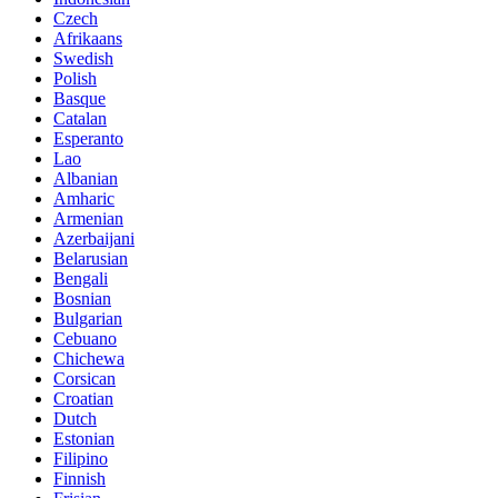
Czech
Afrikaans
Swedish
Polish
Basque
Catalan
Esperanto
Lao
Albanian
Amharic
Armenian
Azerbaijani
Belarusian
Bengali
Bosnian
Bulgarian
Cebuano
Chichewa
Corsican
Croatian
Dutch
Estonian
Filipino
Finnish