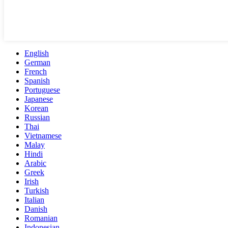
English
German
French
Spanish
Portuguese
Japanese
Korean
Russian
Thai
Vietnamese
Malay
Hindi
Arabic
Greek
Irish
Turkish
Italian
Danish
Romanian
Indonesian