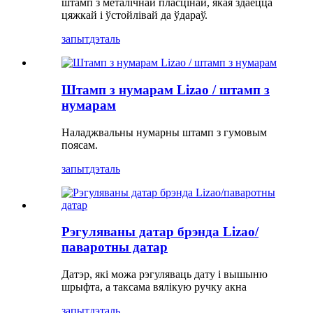
штамп з металічнай пласцінай, якая здаецца
цяжкай і ўстойлівай да ўдараў.
запыт
дэталь
Штамп з нумарам Lizao / штамп з
нумарам
Наладжвальны нумарны штамп з гумовым
поясам.
запыт
дэталь
Рэгуляваны датар брэнда Lizao/
паваротны датар
Датэр, які можа рэгуляваць дату і вышыню
шрыфта, а таксама вялікую ручку акна
запыт
дэталь