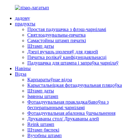
дадому
прадукты
Простая падушачка з флэш-чарніламі
Святлоадчувальны-пячатка
Самастойны штамп пячаткі
Штамп даты
Дзеці вучаць цюленяў для дзяцей
Пячатка ролікаў канфідэнцыяльнасці
Падушачка для штампа і запраўка чарнілаў
Навіны
Відэа
Карпаратыўнае відэа
Карыстальніцкая фотаадчувальная пляцоўка
Штамп даты
Імянны штамп
Фотаадчувальная пракладка/бавоўна з
бесперапыннымі чарніламі
Фотаадчувальная абалонка ўшчыльнення
Друкаваны стол/ Друкаваны алей
Reink штамп
Штамп бяспекі
Вучэбны штамп