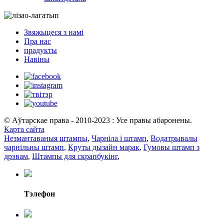
Звяжыцеся з намі
Пра нас
прадукты
Навіны
© Аўтарскае права - 2010-2023 : Усе правы абаронены.
Карта сайта
Незмантаваныя штампы
,
Чарніла і штамп
,
Водатрывалы
чарнільны штамп
,
Круты дызайн марак
,
Гумовы штамп з
дрэвам
,
Штампы для скрапбукінг
,
Тэлефон