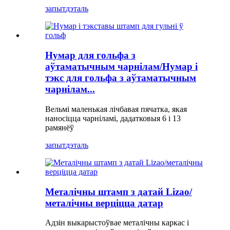
запыт
дэталь
Нумар для гольфа з
аўтаматычным чарнілам/Нумар і
тэкс для гольфа з аўтаматычным
чарнілам...
Вельмі маленькая лічбавая пячатка, якая
наносіцца чарніламі, дадатковыя 6 і 13
рамянёў
запыт
дэталь
Металічны штамп з датай Lizao/
металічны верціцца датар
Адзін выкарыстоўвае металічны каркас і