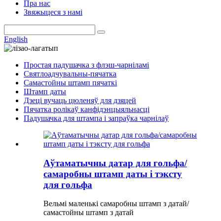
Пра нас
Звяжыцеся з намі
English
Простая падушачка з флэш-чарніламі
Святлоадчувальны-пячатка
Самастойны штамп пячаткі
Штамп даты
Дзеці вучаць цюленяў для дзяцей
Пячатка ролікаў канфідэнцыяльнасці
Падушачка для штампа і запраўка чарнілаў
Аўтаматычны датар для гольфа/
самаробны штамп даты і тэксту
для гольфа
Вельмі маленькі самаробны штамп з датай/
самастойны штамп з датай