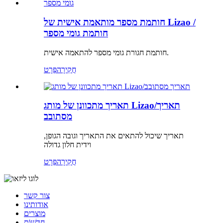
חותמת מספר מותאמת אישית של Lizao /
חותמת גומי מספר
חותמת חגורת גומי מספר להתאמה אישית.
חֲקִירָה
פְּרָט
תאריך מתכוונן של מותג Lizao/תאריך
מסתובב
תאריך שיכול להתאים את התאריך וגובה הגופן,
וידית חלון גדולה
חֲקִירָה
פְּרָט
צור קשר
אודותינו
מוצרים
חֲדָשׁוֹת