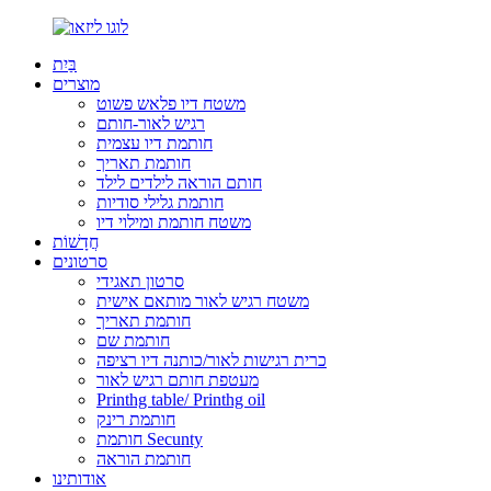
בַּיִת
מוצרים
משטח דיו פלאש פשוט
רגיש לאור-חותם
חותמת דיו עצמית
חותמת תאריך
חותם הוראה לילדים לילד
חותמת גלילי סודיות
משטח חותמת ומילוי דיו
חֲדָשׁוֹת
סרטונים
סרטון תאגידי
משטח רגיש לאור מותאם אישית
חותמת תאריך
חותמת שם
כרית רגישות לאור/כותנה דיו רציפה
מעטפת חותם רגיש לאור
Printhg table/ Printhg oil
חותמת רינק
חותמת Secunty
חותמת הוראה
אודותינו