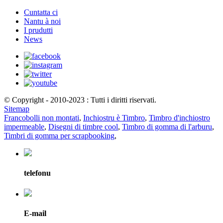
Cuntatta ci
Nantu à noi
I prudutti
News
© Copyright - 2010-2023 : Tutti i diritti riservati.
Sitemap
Francobolli non montati
,
Inchiostru è Timbro
,
Timbro d'inchiostro
impermeable
,
Disegni di timbre cool
,
Timbro di gomma di l'arburu
,
Timbri di gomma per scrapbooking
,
telefonu
E-mail