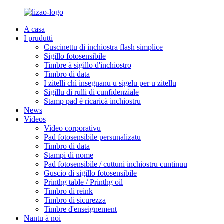
A casa
I prudutti
Cuscinettu di inchiostra flash simplice
Sigillo fotosensibile
Timbre à sigillo d'inchiostro
Timbro di data
I zitelli chì insegnanu u sigelu per u zitellu
Sigillu di rulli di cunfidenziale
Stamp pad è ricaricà inchiostru
News
Videos
Video corporativu
Pad fotosensibile persunalizatu
Timbro di data
Stampi di nome
Pad fotosensibile / cuttuni inchiostru cuntinuu
Guscio di sigillo fotosensibile
Printhg table / Printhg oil
Timbro di reink
Timbro di sicurezza
Timbre d'enseignement
Nantu à noi