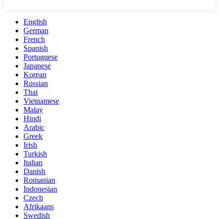
English
German
French
Spanish
Portuguese
Japanese
Korean
Russian
Thai
Vietnamese
Malay
Hindi
Arabic
Greek
Irish
Turkish
Italian
Danish
Romanian
Indonesian
Czech
Afrikaans
Swedish