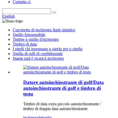
Cuntatta ci
English
Cuscinettu di inchiostra flash simplice
Sigillo fotosensibile
Timbre à sigillo d'inchiostro
Timbro di data
I zitelli chì insegnanu u sigelu per u zitellu
Sigillu di rulli di cunfidenziale
Stamp pad è ricaricà inchiostru
Datore autoinchiostrante di golf/Data
autoinchiostrante di golf e timbro di
testu
Timbro di data extra piccolo autoinchiostrante /
timbro di doppia data autoinchiostrante
inchiesta
dettagliu