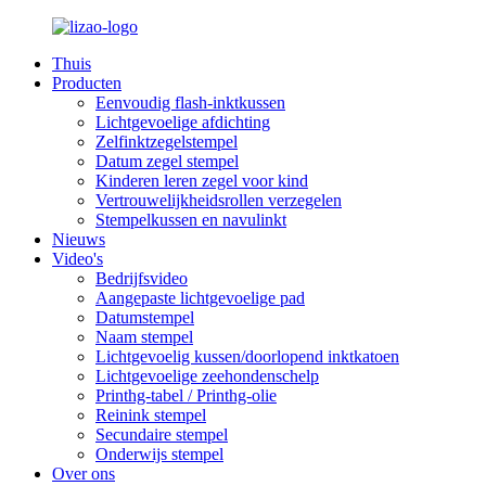
Thuis
Producten
Eenvoudig flash-inktkussen
Lichtgevoelige afdichting
Zelfinktzegelstempel
Datum zegel stempel
Kinderen leren zegel voor kind
Vertrouwelijkheidsrollen verzegelen
Stempelkussen en navulinkt
Nieuws
Video's
Bedrijfsvideo
Aangepaste lichtgevoelige pad
Datumstempel
Naam stempel
Lichtgevoelig kussen/doorlopend inktkatoen
Lichtgevoelige zeehondenschelp
Printhg-tabel / Printhg-olie
Reinink stempel
Secundaire stempel
Onderwijs stempel
Over ons