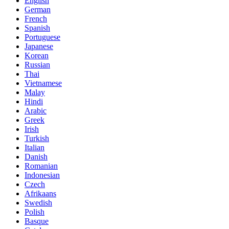
English
German
French
Spanish
Portuguese
Japanese
Korean
Russian
Thai
Vietnamese
Malay
Hindi
Arabic
Greek
Irish
Turkish
Italian
Danish
Romanian
Indonesian
Czech
Afrikaans
Swedish
Polish
Basque