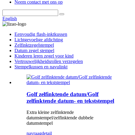
Neem contact met ons op
English
Eenvoudig flash-inktkussen
Lichtgevoelige afdichting
Zelfinktzegelstempel
Datum zegel stempel
Kinderen leren zegel voor kind
Vertrouwelijkheidsrollen verzegelen
Stempelkussen en navulinkt
Golf zelfinktende datum/Golf
zelfinktende datum- en tekststempel
Extra kleine zelfinktende
datumstempel/zelfinktende dubbele
datumstempel
navraag
detail