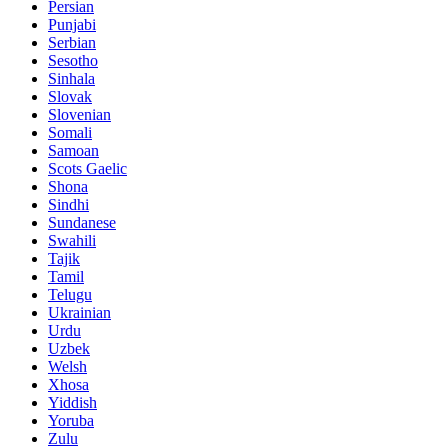
Persian
Punjabi
Serbian
Sesotho
Sinhala
Slovak
Slovenian
Somali
Samoan
Scots Gaelic
Shona
Sindhi
Sundanese
Swahili
Tajik
Tamil
Telugu
Ukrainian
Urdu
Uzbek
Welsh
Xhosa
Yiddish
Yoruba
Zulu