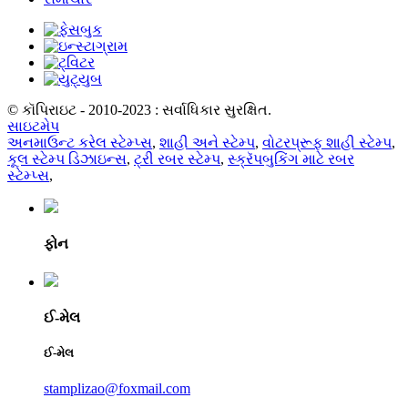
© કૉપિરાઇટ - 2010-2023 : સર્વાધિકાર સુરક્ષિત.
સાઇટમેપ
અનમાઉન્ટ કરેલ સ્ટેમ્પ્સ
,
શાહી અને સ્ટેમ્પ
,
વોટરપ્રૂફ શાહી સ્ટેમ્પ
,
કૂલ સ્ટેમ્પ ડિઝાઇન્સ
,
ટ્રી રબર સ્ટેમ્પ
,
સ્ક્રૅપબુકિંગ માટે રબર
સ્ટેમ્પ્સ
,
ફોન
ઈ-મેલ
ઈ-મેલ
stamplizao@foxmail.com