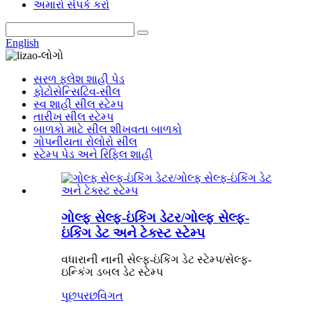
અમારો સંપર્ક કરો
English
સરળ ફ્લેશ શાહી પેડ
ફોટોસેન્સિટિવ-સીલ
સ્વ શાહી સીલ સ્ટેમ્પ
તારીખ સીલ સ્ટેમ્પ
બાળકો માટે સીલ શીખવતા બાળકો
ગોપનીયતા રોલોરો સીલ
સ્ટેમ્પ પેડ અને રિફિલ શાહી
ગોલ્ફ સેલ્ફ-ઇંકિંગ ડેટર/ગોલ્ફ સેલ્ફ-
ઇંકિંગ ડેટ અને ટેક્સ્ટ સ્ટેમ્પ
વધારાની નાની સેલ્ફ-ઇંકિંગ ડેટ સ્ટેમ્પ/સેલ્ફ-
ઇન્કિંગ ડબલ ડેટ સ્ટેમ્પ
પૂછપરછ
વિગત