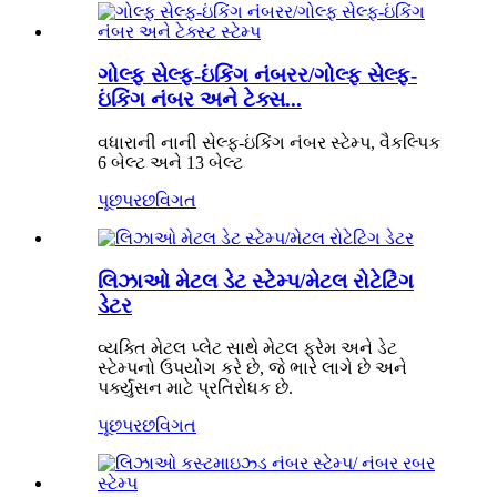
ગોલ્ફ સેલ્ફ-ઇંકિંગ નંબરર/ગોલ્ફ સેલ્ફ-
ઇંકિંગ નંબર અને ટેક્સ...
વધારાની નાની સેલ્ફ-ઇંકિંગ નંબર સ્ટેમ્પ, વૈકલ્પિક
6 બેલ્ટ અને 13 બેલ્ટ
પૂછપરછ
વિગત
લિઝાઓ મેટલ ડેટ સ્ટેમ્પ/મેટલ રોટેટિંગ
ડેટર
વ્યક્તિ મેટલ પ્લેટ સાથે મેટલ ફ્રેમ અને ડેટ
સ્ટેમ્પનો ઉપયોગ કરે છે, જે ભારે લાગે છે અને
પર્ક્યુસન માટે પ્રતિરોધક છે.
પૂછપરછ
વિગત