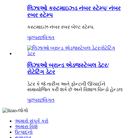
લિઝાઓ કસ્ટમાઇઝ્ડ નંબર સ્ટેમ્પ/ નંબર
રબર સ્ટેમ્પ
કસ્ટમાઇઝ નંબર રબર બેલ્ટ સ્ટેમ્પ.
પૂછપરછ
વિગત
લિઝાઓ બ્રાન્ડ એડજસ્ટેબલ ડેટર/
રોટેટિંગ ડેટર
ડેટર કે જે તારીખ અને ફોન્ટની ઊંચાઈને
સમાયોજિત કરી શકે છે અને વિશાળ વિન્ડો હેન્ડલ
પૂછપરછ
વિગત
અમારો સંપર્ક કરો
અમારા વિશે
ઉત્પાદનો
સમાચાર