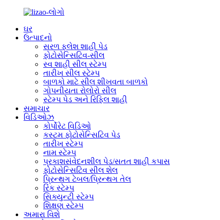
ઘર
ઉત્પાદનો
સરળ ફ્લેશ શાહી પેડ
ફોટોસેન્સિટિવ-સીલ
સ્વ શાહી સીલ સ્ટેમ્પ
તારીખ સીલ સ્ટેમ્પ
બાળકો માટે સીલ શીખવતા બાળકો
ગોપનીયતા રોલોરો સીલ
સ્ટેમ્પ પેડ અને રિફિલ શાહી
સમાચાર
વિડિઓઝ
કોર્પોરેટ વિડિઓ
કસ્ટમ ફોટોસેન્સિટિવ પેડ
તારીખ સ્ટેમ્પ
નામ સ્ટેમ્પ
પ્રકાશસંવેદનશીલ પેડ/સતત શાહી કપાસ
ફોટોસેન્સિટિવ સીલ શેલ
પ્રિન્થગ ટેબલ/પ્રિન્થગ તેલ
રિંક સ્ટેમ્પ
સિક્યુન્ટી સ્ટેમ્પ
શિક્ષણ સ્ટેમ્પ
અમારા વિશે