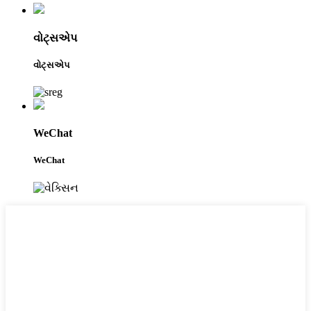
વોટ્સએપ
વોટ્સએપ
WeChat
WeChat