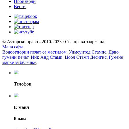
Производи
Вести
© Ауторско право - 2010-2023 : Сва права задржана.
Мапа сајта
Водоотпорни печат са мастилом
,
Унмоунтед Стампс
,
Дрво
гумени печат
,
Инк Анд Стамп
,
Цоол Стамп Десигнс
,
Гумене
марке за белешке
,
Телефон
Е-маил
Е-маил