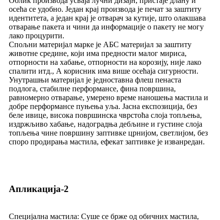
Облик производа усваја лучни дизајн, пристаје длану и
осећа се удобно. Један крај производа је печат за заштиту
идентитета, а један крај је отварач за кутије, што олакшава
отварање пакета и чини да информације о пакету не могу
лако процурити.
Спољни материјал марке је АБС материјал за заштиту
животне средине, који има предности малог мириса,
отпорности на хабање, отпорности на корозију, није лако
спалити итд., А корисник има више осећаја сигурности.
Унутрашњи материјал је једноставна флеш пенаста
подлога, стабилне перформансе, фина површина,
равномерно отварање, умерено време наношења мастила и
добре перформансе пуњења уља. Јасна експозиција, без
беле ивице, висока површинска чврстоћа слоја топљења,
издржљиво хабање, надоградња дебљине и густине слоја
топљења чине површину заптивке црнијом, светлијом, без
споро продирања мастила, ефекат заптивке је изванредан.
Апликација-2
Специјална мастила: Суше се брже од обичних мастила,