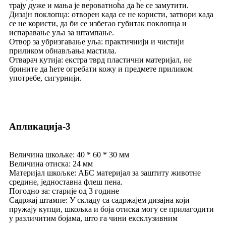
трају дуже и мања је вероватноћа да ће се замутити.
Дизајн поклопца: отворен када се не користи, затвори када
се не користи, да би се избегао губитак поклопца и
испаравање уља за штампање.
Отвор за убризгавање уља: практичнији и чистији
приликом обнављања мастила.
Отварач кутија: екстра тврд пластични материјал, не
брините да ћете огребати кожу и предмете приликом
употребе, сигурнији.
Апликација-3
Величина шкољке: 40 * 60 * 30 мм
Величина отиска: 24 мм
Материјал шкољке: АБС материјал за заштиту животне
средине, једноставна флеш пена.
Погодно за: старије од 3 године
Садржај штампе: У складу са садржајем дизајна који
пружају купци, шкољка и боја отиска могу се прилагодити
у различитим бојама, што га чини ексклузивним