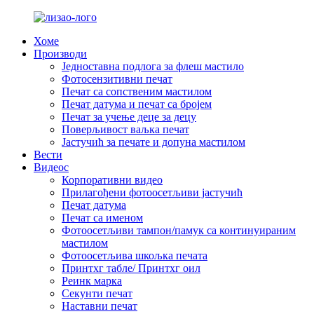
Хоме
Производи
Једноставна подлога за флеш мастило
Фотосензитивни печат
Печат са сопственим мастилом
Печат датума и печат са бројем
Печат за учење деце за децу
Поверљивост ваљка печат
Јастучић за печате и допуна мастилом
Вести
Видеос
Корпоративни видео
Прилагођени фотоосетљиви јастучић
Печат датума
Печат са именом
Фотоосетљиви тампон/памук са континуираним
мастилом
Фотоосетљива шкољка печата
Принтхг табле/ Принтхг оил
Реинк марка
Секунти печат
Наставни печат