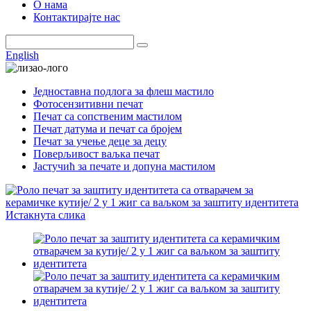
О нама
Контактирајте нас
English
Једноставна подлога за флеш мастило
Фотосензитивни печат
Печат са сопственим мастилом
Печат датума и печат са бројем
Печат за учење деце за децу
Поверљивост ваљка печат
Јастучић за печате и допуна мастилом