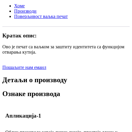
Хоме
Производи
Поверљивост ваљка печат
Кратак опис:
Ово је печат са ваљком за заштиту идентитета са функцијом
отварања кутија.
Пошаљите нам емаил
Детаљи о производу
Ознаке производа
Апликација-1