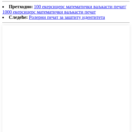
Претходно:
100 екерсицерс математички ваљкасти печат/
1000 екерсицерс математички ваљкасти печат
Следеће:
Ролерни печат за заштиту идентитета