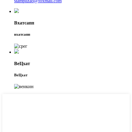
stamplizao@foxmail.com
Вхатсапп
вхатсапп
ВеЦхат
ВеЦхат