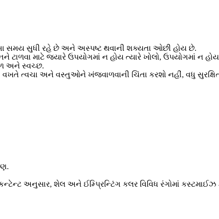
બા સમય સુધી રહે છે અને અસ્પષ્ટ થવાની શક્યતા ઓછી હોય છે.
ટાળવા માટે જ્યારે ઉપયોગમાં ન હોય ત્યારે ખોલો, ઉપયોગમાં ન હોય ત
 અને સ્વચ્છ.
તે ત્વચા અને વસ્તુઓને ખંજવાળવાની ચિંતા કરશો નહીં, વધુ સુરક્ષિ
ીણ.
ઈન કન્ટેન્ટ અનુસાર, શેલ અને ઈમ્પ્રિન્ટિંગ કલર વિવિધ રંગોમાં કસ્ટમાઈઝ 