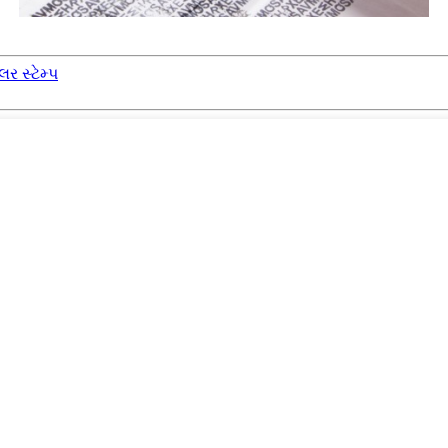
લર સ્ટેમ્પ