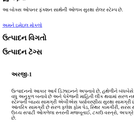
આ બોક્સ ઓપનર ફંક્શન સાથેની ઓળખ સુરક્ષા રોલર સ્ટેમ્પ છે.
અમને ઇમેઇલ મોકલો
ઉત્પાદન વિગતો
ઉત્પાદન ટૅગ્સ
અરજી-1
ઉત્પાદનનો આકાર આર્ક ડિઝાઇનને અપનાવે છે, હથેળીને બંધબેસે 
વધુ અનુકૂળ બનાવે છે અને પેકેજની માહિતી લીક થવામાં સરળ ન
સ્ટેમ્પની બાહ્ય સામગ્રી એબીએસ પર્યાવરણીય સુરક્ષા સામગ્રી છે,
આંતરિક સામગ્રી છે સરળ ફ્લેશ ફોમ પેડ, સ્થિર કામગીરી, સરસ 
ઉચ્ચ સપાટી ઓગળેલા સ્તરની મજબૂતાઈ, ટકાઉ વસ્ત્રો, અપગ્રેડ
છે.