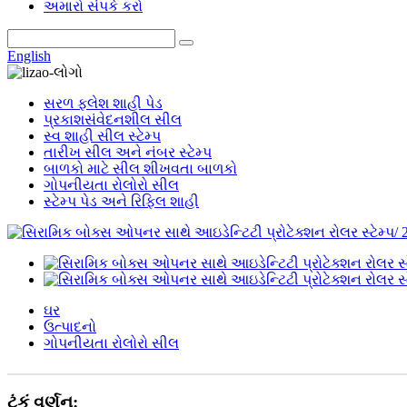
અમારો સંપર્ક કરો
English
સરળ ફ્લેશ શાહી પેડ
પ્રકાશસંવેદનશીલ સીલ
સ્વ શાહી સીલ સ્ટેમ્પ
તારીખ સીલ અને નંબર સ્ટેમ્પ
બાળકો માટે સીલ શીખવતા બાળકો
ગોપનીયતા રોલોરો સીલ
સ્ટેમ્પ પેડ અને રિફિલ શાહી
ઘર
ઉત્પાદનો
ગોપનીયતા રોલોરો સીલ
ટૂંકું વર્ણન: