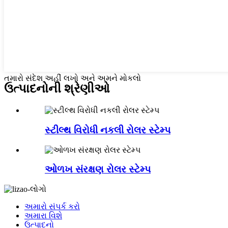
તમારો સંદેશ અહીં લખો અને અમને મોકલો
ઉત્પાદનોની શ્રેણીઓ
સ્ટીલ્થ વિરોધી નકલી રોલર સ્ટેમ્પ
ઓળખ સંરક્ષણ રોલર સ્ટેમ્પ
અમારો સંપર્ક કરો
અમારા વિશે
ઉત્પાદનો