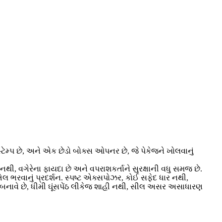
મ્પ છે, અને એક છેડો બોક્સ ઓપનર છે, જે પેકેજને ખોલવાનું
 નથી, વગેરેના ફાયદા છે અને વપરાશકર્તાને સુરક્ષાની વધુ સમજ છે.
 ભરવાનું પ્રદર્શન. સ્પષ્ટ એક્સપોઝર, કોઈ સફેદ ધાર નથી,
 બનાવે છે, ધીમી ઘૂંસપેંઠ લીકેજ શાહી નથી, સીલ અસર અસાધારણ