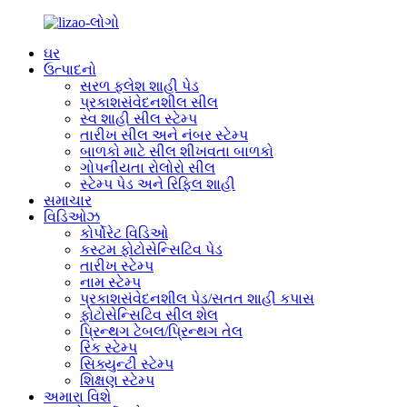
ઘર
ઉત્પાદનો
સરળ ફ્લેશ શાહી પેડ
પ્રકાશસંવેદનશીલ સીલ
સ્વ શાહી સીલ સ્ટેમ્પ
તારીખ સીલ અને નંબર સ્ટેમ્પ
બાળકો માટે સીલ શીખવતા બાળકો
ગોપનીયતા રોલોરો સીલ
સ્ટેમ્પ પેડ અને રિફિલ શાહી
સમાચાર
વિડિઓઝ
કોર્પોરેટ વિડિઓ
કસ્ટમ ફોટોસેન્સિટિવ પેડ
તારીખ સ્ટેમ્પ
નામ સ્ટેમ્પ
પ્રકાશસંવેદનશીલ પેડ/સતત શાહી કપાસ
ફોટોસેન્સિટિવ સીલ શેલ
પ્રિન્થગ ટેબલ/પ્રિન્થગ તેલ
રિંક સ્ટેમ્પ
સિક્યુન્ટી સ્ટેમ્પ
શિક્ષણ સ્ટેમ્પ
અમારા વિશે