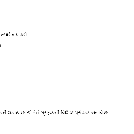
્યારે બંધ કરો.
ત.
કરી શકાય છે, જે તેને ગ્રાહકની વિશિષ્ટ પ્રોડક્ટ બનાવે છે.