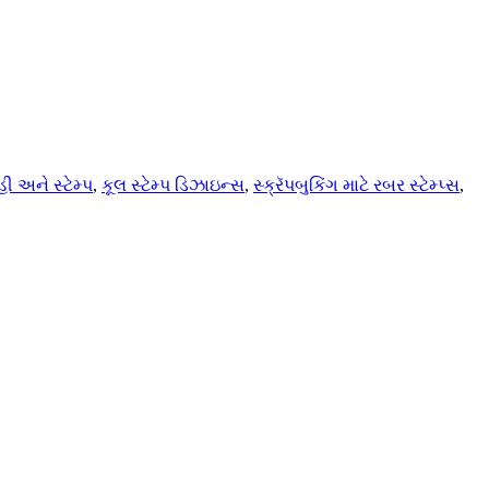
ી અને સ્ટેમ્પ
,
કૂલ સ્ટેમ્પ ડિઝાઇન્સ
,
સ્ક્રૅપબુકિંગ માટે રબર સ્ટેમ્પ્સ
,