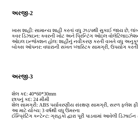
અરજી-2
ખાસ શાહી: સામાન્ય શાહી કરતાં વધુ ઝડપથી સુકાઈ જાય છે, લાં
કવર ડિઝાઇન: કવરની ખોટ અને પ્રિન્ટિંગ ઓઇલ વોલેટિલાઇઝેશનને 
ઓઇલ ઇન્જેક્શન હોલ: શાહીનું નવીકરણ કરતી વખતે વધુ અનુકૂળ
બોક્સ ઓપનર: વધારાની સખત પ્લાસ્ટિક સામગ્રી, ઉપયોગ કરતી વખ
અરજી-3
શેલ કદ: 40*60*30mm
છાપનું કદ: 24 મીમી
શેલ સામગ્રી: ABS પર્યાવરણીય સંરક્ષણ સામગ્રી, સરળ ફ્લેશ ફ
આ માટે યોગ્ય: 3 વર્ષથી વધુ ઉંમરના
ઈમ્પ્રિંટિંગ કન્ટેન્ટ: ગ્રાહકો દ્વારા પૂરી પાડવામાં આવેલી ડિઝા