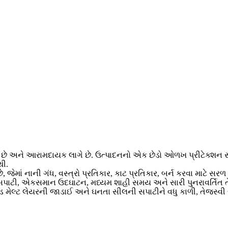
છે અને આરામદાયક લાગે છે. ઉત્પાદનનો એક છેડો ઓળખ પ્રીટેક્શન સ્ટે
થી.
 જેમાં નાની ગંધ, વસ્ત્રો પ્રતિકાર, કાટ પ્રતિકાર, બર્ન કરવા માટે સરળ
સપાટી, એકસમાન ઉદઘાટન, મધ્યમ શાહી સમય અને સારી પુનરાવર્તિત તેલ
 મેલ્ટ લેયરની જાડાઈ અને ઘનતા સીલની સપાટીને વધુ કાળી, તેજસ્વી