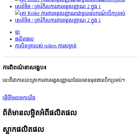
ផ្ទះ
ផលិតផល
ការបិទត្រារបស់ rollers ការសម្ងាត់
ការពិពណ៌នាសង្ខេប៖
នេះគឺជាការបោះត្រាការពារអត្តសញ្ញាណដែលមានមុខងារបើកប្រអប់។
ផ្ញើអ៊ីមែលមកយើង
ព័ត៌មានលម្អិតអំពីផលិតផល
ស្លាកផលិតផល