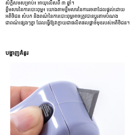
ស័ក្តិសមសម្រាប់៖ អាយុលើសពី ៣ ឆ្នាំ។
ខ្លឹមសារនៃការបោះពុម្ព៖ យោងតាមខ្លឹមសារនៃការរចនាដែលផ្តល់ដោយ
អតិថិជន សំបក និងពណ៌នៃការបោះពុម្ពអាចត្រូវបានប្ដូរតាមបំណង
ជាពណ៌ផ្សេងៗគ្នា ដែលធ្វើឱ្យវាក្លាយជាផលិតផលផ្តាច់មុខរបស់អតិថិជន។
បង្ហាញគំនូរ