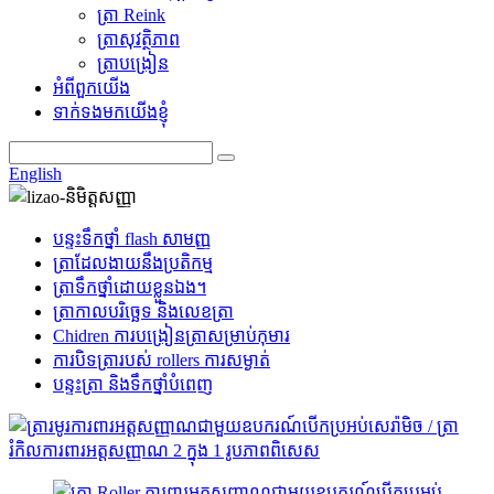
ត្រា Reink
ត្រាសុវត្ថិភាព
ត្រាបង្រៀន
អំពីពួកយើង
ទាក់ទងមកយើងខ្ញុំ
English
បន្ទះទឹកថ្នាំ flash សាមញ្ញ
ត្រាដែលងាយនឹងប្រតិកម្ម
ត្រាទឹកថ្នាំដោយខ្លួនឯង។
ត្រាកាលបរិច្ឆេទ និងលេខត្រា
Chidren ការបង្រៀនត្រាសម្រាប់កុមារ
ការបិទត្រារបស់ rollers ការសម្ងាត់
បន្ទះត្រា និងទឹកថ្នាំបំពេញ