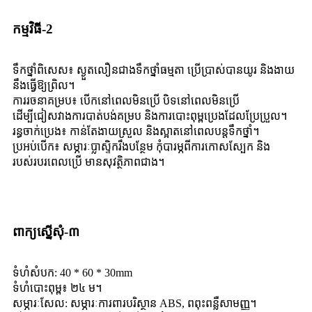
កម្មវិធី-2
ទឹកថ្នាំពិសេស៖ ស្ងួតលឿនជាងទឹកថ្នាំធម្មតា ប្រើប្រាស់បានយូរ និងងាយ
នឹងធ្វើឱ្យព្រិល។
ការរចនាគម្រប៖ បើកនៅពេលមិនប្រើ បិទនៅពេលមិនប្រើ
ដើម្បីជៀសវាងការបាត់បង់គម្រប និងការបោះពុម្ពប្រេងដែលប្រែប្រួល។
រន្ធចាក់ប្រេង៖ កាន់តែងាយស្រួល និងស្អាតនៅពេលបន្តទឹកថ្នាំ។
ប្រអប់បើក៖ សម្ភារៈប្លាស្ទិករឹងបន្ថែម កុំបារម្ភពីការកោសស្បែក និង
របស់របរពេលប្រើ មានសុវត្ថិភាពជាង។
ពាក្យស្នើសុំ-៣
ទំហំសំបក: 40 * 60 * 30mm
ទំហំបោះពុម្ព៖ ២៤ ម។
សម្ភារៈសែល: សម្ភារៈការពារបរិស្ថាន ABS, ពពុះពន្លឺសាមញ្ញ។