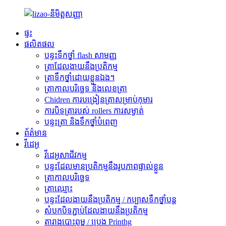
ផ្ទះ
ផលិតផល
បន្ទះទឹកថ្នាំ flash សាមញ្ញ
ត្រាដែលងាយនឹងប្រតិកម្ម
ត្រាទឹកថ្នាំដោយខ្លួនឯង។
ត្រាកាលបរិច្ឆេទ និងលេខត្រា
Chidren ការបង្រៀនត្រាសម្រាប់កុមារ
ការបិទត្រារបស់ rollers ការសម្ងាត់
បន្ទះត្រា និងទឹកថ្នាំបំពេញ
ព័ត៌មាន
វីដេអូ
វីដេអូសាជីវកម្ម
បន្ទះ​ដែល​មាន​ប្រតិកម្ម​នឹង​រូបភាព​ផ្ទាល់ខ្លួន
ត្រាកាលបរិច្ឆេទ
ត្រាឈ្មោះ
បន្ទះដែលងាយនឹងប្រតិកម្ម / កប្បាសទឹកថ្នាំបន្ត
សំបកបិទភ្ជាប់ដែលងាយនឹងប្រតិកម្ម
តារាងបោះពុម្ព / ប្រេង Printhg