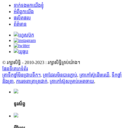
ទាក់ទងមកយើងខ្ញុំ
អំពីពួកយើង
ផលិតផល
ព័ត៌មាន
© រក្សាសិទ្ធិ - 2010-2023 : រក្សាសិទ្ធិគ្រប់យ៉ាង។
ផែនទីគេហទំព័រ
ត្រាទឹកថ្នាំមិនជ្រាបទឹក។
,
ត្រាដែលមិនបានភ្ជាប់
,
ត្រាកៅស៊ូដើមឈើ
,
ទឹកថ្នាំ
និងត្រា
,
ការរចនាត្រាត្រជាក់
,
ត្រាកៅស៊ូសម្រាប់អេតចាយ
,
ទូរស័ព្ទ