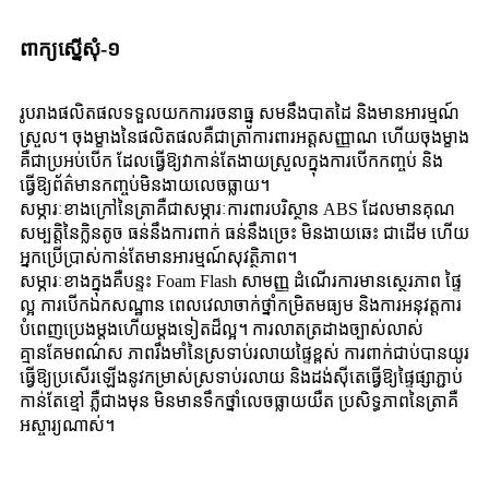
ពាក្យស្នើសុំ-១
រូបរាងផលិតផលទទួលយកការរចនាធ្នូ សមនឹងបាតដៃ និងមានអារម្មណ៍
ស្រួល។ ចុងម្ខាងនៃផលិតផលគឺជាត្រាការពារអត្តសញ្ញាណ ហើយចុងម្ខាង
គឺជាប្រអប់បើក ដែលធ្វើឱ្យវាកាន់តែងាយស្រួលក្នុងការបើកកញ្ចប់ និង
ធ្វើឱ្យព័ត៌មានកញ្ចប់មិនងាយលេចធ្លាយ។
សម្ភារៈខាងក្រៅនៃត្រាគឺជាសម្ភារៈការពារបរិស្ថាន ABS ដែលមានគុណ
សម្បត្តិនៃក្លិនតូច ធន់នឹងការពាក់ ធន់នឹងច្រេះ មិនងាយឆេះ ជាដើម ហើយ
អ្នកប្រើប្រាស់កាន់តែមានអារម្មណ៍សុវត្ថិភាព។
សម្ភារៈខាងក្នុងគឺបន្ទះ Foam Flash សាមញ្ញ ដំណើរការមានស្ថេរភាព ផ្ទៃ
ល្អ ការបើកឯកសណ្ឋាន ពេលវេលាចាក់ថ្នាំកម្រិតមធ្យម និងការអនុវត្តការ
បំពេញប្រេងម្តងហើយម្តងទៀតដ៏ល្អ។ ការលាតត្រដាងច្បាស់លាស់
គ្មានគែមពណ៌ស ភាពរឹងមាំនៃស្រទាប់រលាយផ្ទៃខ្ពស់ ការពាក់ជាប់បានយូរ
ធ្វើឱ្យប្រសើរឡើងនូវកម្រាស់ស្រទាប់រលាយ និងដង់ស៊ីតេធ្វើឱ្យផ្ទៃផ្សាភ្ជាប់
កាន់តែខ្មៅ ភ្លឺជាងមុន មិនមានទឹកថ្នាំលេចធ្លាយយឺត ប្រសិទ្ធភាពនៃត្រាគឺ
អស្ចារ្យណាស់។