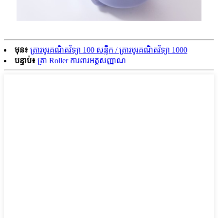
មុន៖
ត្រារមូរគណិតវិទ្យា 100 សន្លឹក / ត្រារមូរគណិតវិទ្យា 1000
បន្ទាប់៖
ត្រា Roller ការពារអត្តសញ្ញាណ