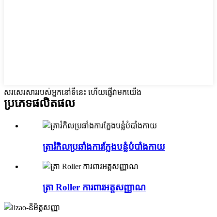
សរសេរសាររបស់អ្នកនៅទីនេះ ហើយផ្ញើវាមកយើង
ប្រភេទផលិតផល
ត្រារំកិលប្រឆាំងការក្លែងបន្លំបំបាំងកាយ
ត្រា Roller ការពារអត្តសញ្ញាណ