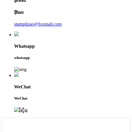
អ៊ីមែល
អ៊ីមែល
stamplizao@foxmail.com
Whatsapp
whatsapp
WeChat
WeChat