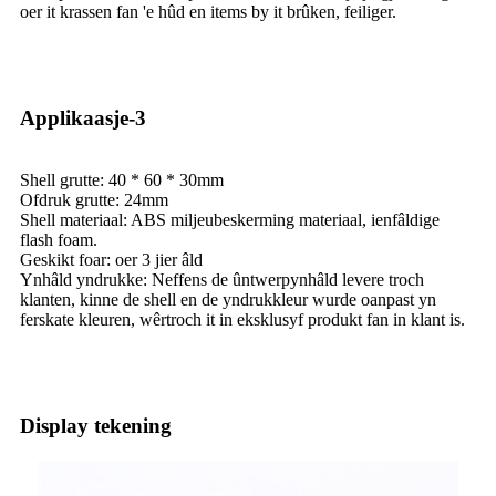
oer it krassen fan 'e hûd en items by it brûken, feiliger.
Applikaasje-3
Shell grutte: 40 * 60 * 30mm
Ofdruk grutte: 24mm
Shell materiaal: ABS miljeubeskerming materiaal, ienfâldige
flash foam.
Geskikt foar: oer 3 jier âld
Ynhâld yndrukke: Neffens de ûntwerpynhâld levere troch
klanten, kinne de shell en de yndrukkleur wurde oanpast yn
ferskate kleuren, wêrtroch it in eksklusyf produkt fan in klant is.
Display tekening