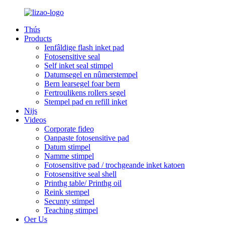
Thús
Products
Ienfâldige flash inket pad
Fotosensitive seal
Self inket seal stimpel
Datumsegel en nûmerstempel
Bern learsegel foar bern
Fertroulikens rollers segel
Stempel pad en refill inket
Nijs
Videos
Corporate fideo
Oanpaste fotosensitive pad
Datum stimpel
Namme stimpel
Fotosensitive pad / trochgeande inket katoen
Fotosensitive seal shell
Printhg table/ Printhg oil
Reink stempel
Secunty stimpel
Teaching stimpel
Oer Us