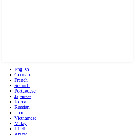
English
German
French
Spanish
Portuguese
Japanese
Korean
Russian
Thai
Vietnamese
Malay
Hindi
Arabic