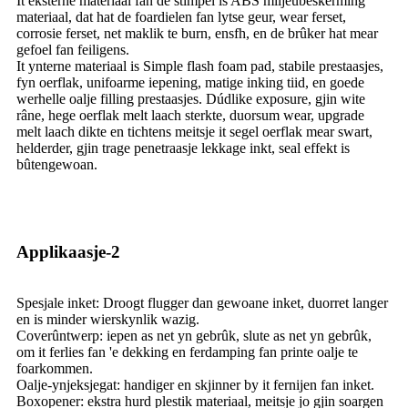
It eksterne materiaal fan de stimpel is ABS miljeubeskerming
materiaal, dat hat de foardielen fan lytse geur, wear ferset,
corrosie ferset, net maklik te burn, ensfh, en de brûker hat mear
gefoel fan feiligens.
It ynterne materiaal is Simple flash foam pad, stabile prestaasjes,
fyn oerflak, unifoarme iepening, matige inking tiid, en goede
werhelle oalje filling prestaasjes. Dúdlike exposure, gjin wite
râne, hege oerflak melt laach sterkte, duorsum wear, upgrade
melt laach dikte en tichtens meitsje it segel oerflak mear swart,
helderder, gjin trage penetraasje lekkage inkt, seal effekt is
bûtengewoan.
Applikaasje-2
Spesjale inket: Droogt flugger dan gewoane inket, duorret langer
en is minder wierskynlik wazig.
Coverûntwerp: iepen as net yn gebrûk, slute as net yn gebrûk,
om it ferlies fan 'e dekking en ferdamping fan printe oalje te
foarkommen.
Oalje-ynjeksjegat: handiger en skjinner by it fernijen fan inket.
Boxopener: ekstra hurd plestik materiaal, meitsje jo gjin soargen