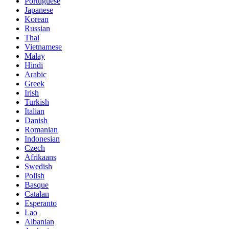
Portuguese
Japanese
Korean
Russian
Thai
Vietnamese
Malay
Hindi
Arabic
Greek
Irish
Turkish
Italian
Danish
Romanian
Indonesian
Czech
Afrikaans
Swedish
Polish
Basque
Catalan
Esperanto
Lao
Albanian