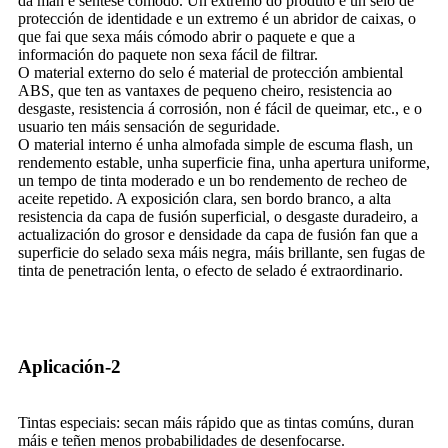
da man e séntese cómodo. Un extremo do produto é un selo de
protección de identidade e un extremo é un abridor de caixas, o
que fai que sexa máis cómodo abrir o paquete e que a
información do paquete non sexa fácil de filtrar.
O material externo do selo é material de protección ambiental
ABS, que ten as vantaxes de pequeno cheiro, resistencia ao
desgaste, resistencia á corrosión, non é fácil de queimar, etc., e o
usuario ten máis sensación de seguridade.
O material interno é unha almofada simple de escuma flash, un
rendemento estable, unha superficie fina, unha apertura uniforme,
un tempo de tinta moderado e un bo rendemento de recheo de
aceite repetido. A exposición clara, sen bordo branco, a alta
resistencia da capa de fusión superficial, o desgaste duradeiro, a
actualización do grosor e densidade da capa de fusión fan que a
superficie do selado sexa máis negra, máis brillante, sen fugas de
tinta de penetración lenta, o efecto de selado é extraordinario.
Aplicación-2
Tintas especiais: secan máis rápido que as tintas comúns, duran
máis e teñen menos probabilidades de desenfocarse.