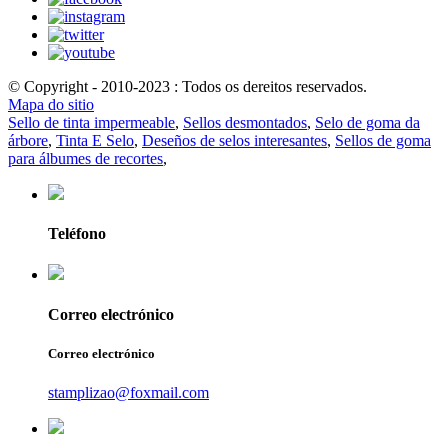
© Copyright - 2010-2023 : Todos os dereitos reservados.
Mapa do sitio
Sello de tinta impermeable
,
Sellos desmontados
,
Selo de goma da
árbore
,
Tinta E Selo
,
Deseños de selos interesantes
,
Sellos de goma
para álbumes de recortes
,
Teléfono
Correo electrónico
Correo electrónico
stamplizao@foxmail.com