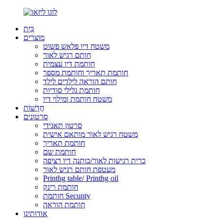
בַּיִת
מוצרים
משטח דיו פלאש פשוט
חותם רגיש לאור
חותמת דיו עצמית
חותמת תאריך וחותמת מספר
חותם הוראה לילדים לילד
חותמת גלילי סודיות
משטח חותמת ומילוי דיו
חֲדָשׁוֹת
סרטונים
סרטון תאגידי
משטח רגיש לאור מותאם אישית
חותמת תאריך
חותמת שם
כרית רגישות לאור/כותנה דיו רציפה
מעטפת חותם רגיש לאור
Printhg table/ Printhg oil
חותמת רינק
חותמת Secunty
חותמת הוראה
אודותינו