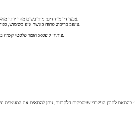
צבעי דיו מיוחדים: מתייבשים מהר יותר מאשר צבעי דיו רגילים, מחזיקים מעמד זמן רב יותר ונוטים פחות לטשטוש.
עיצוב כריכה: פתוח כאשר אינו בשימוש, סגור כאשר אינו בשימוש, כדי למנוע אובדן של הכריכה ונידוף שמן הדפסה.
פותחן קופסא: חומר פלסטי קשיח במיוחד, אל תדאג לשרוט את העור והפריטים בעת השימוש, בטוח יותר.