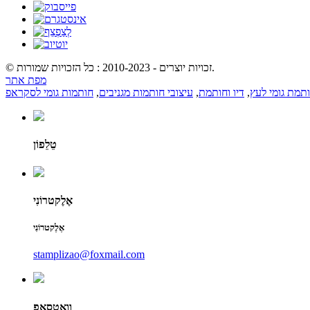
© זכויות יוצרים - 2010-2023 : כל הזכויות שמורות.
מפת אתר
תמת גומי לעץ
,
דיו וחותמת
,
עיצובי חותמות מגניבים
,
חותמות גומי לסקראפ
טֵלֵפוֹן
אֶלֶקטרוֹנִי
אֶלֶקטרוֹנִי
stamplizao@foxmail.com
וואטסאפ