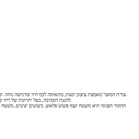
צורת המוצר מאמצת עיצוב קשת, מתאימה לכף היד ומרגישה נוחה. קצה אחד של המוצר הוא חותמת הגנת זהות, וקצה אחד הוא פותחן קופסה, מה שמקל על פתיחת האריזה והופך את המידע על האריזה לא קל לדלוף.
החומר החיצוני של החותמת הוא חומר ABS להגנת הסביבה, בעל יתרונות של ריח קטן, עמידות בפני שחיקה, עמידות בפני קורוזיה, לא קל לצריבה וכו', ולמשתמש יש יותר תחושת ביטחון.
החומר הפנימי הוא משטח קצף פשוט פלאש, ביצועים יציבים, משטח עדין