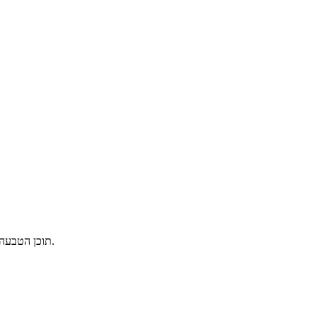
תוכן הטבעה: בהתאם לתוכן העיצובי שמספקים הלקוחות, ניתן להתאים את המעטפת וצבע ההטבעה בצבעים שונים, מה שהופך אותו למוצר בלעדי של הלקוח.