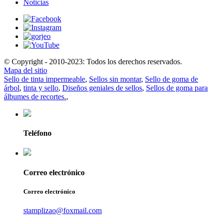
Noticias
© Copyright - 2010-2023: Todos los derechos reservados.
Mapa del sitio
Sello de tinta impermeable
,
Sellos sin montar
,
Sello de goma de
árbol
,
tinta y sello
,
Diseños geniales de sellos
,
Sellos de goma para
álbumes de recortes.
,
Teléfono
Correo electrónico
Correo electrónico
stamplizao@foxmail.com