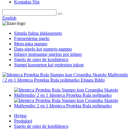
Kontaktu Nin
English
Simpla fulma inkkuseneto
Fotosentema sigelo
Mem-inka stampo
Dato-sigelo kaj numero-stampo
Infanoj instruantaj sigelon por infano
Sigelo de ruloj de konfidenco
Stampi kuseneton kaj replenigu inkon
Hejmo
Produktoj
Sigelo de ruloj de konfidenco