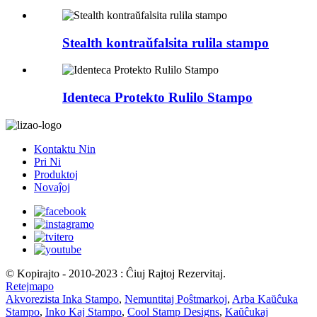
Stealth kontraŭfalsita rulila stampo
Identeca Protekto Rulilo Stampo
Kontaktu Nin
Pri Ni
Produktoj
Novaĵoj
© Kopirajto - 2010-2023 : Ĉiuj Rajtoj Rezervitaj.
Retejmapo
Akvorezista Inka Stampo
,
Nemuntitaj Poŝtmarkoj
,
Arba Kaŭĉuka
Stampo
,
Inko Kaj Stampo
,
Cool Stamp Designs
,
Kaŭĉukaj