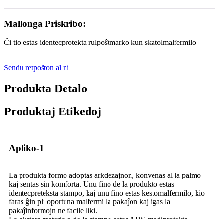
Mallonga Priskribo:
Ĉi tio estas identecprotekta rulpoŝtmarko kun skatolmalfermilo.
Sendu retpoŝton al ni
Produkta Detalo
Produktaj Etikedoj
Apliko-1
La produkta formo adoptas arkdezajnon, konvenas al la palmo
kaj sentas sin komforta. Unu fino de la produkto estas
identecpreteksta stampo, kaj unu fino estas kestomalfermilo, kio
faras ĝin pli oportuna malfermi la pakaĵon kaj igas la
pakaĵinformojn ne facile liki.