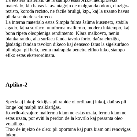
La ekstera materialo de la stampo estas ABS-mediprotekta
materialo, kiu havas la avantaĝojn de malgranda odoro, eluziĝo-
rezisto, koroda rezisto, ne facile bruligi, ktp., kaj la uzanto havas
pli da sento de sekureco.
La interna materialo estas Simpla fulma ŝaŭma kuseneto, stabila
agado, fajna surfaco, unuforma malfermo, modera inktempo, kaj
bona ripeta oleopleniga rendimento. Klara malkovro, neniu
blanka rando, alta surfaca fanda tavolo forto, daŭra eluziĝo,
ĝisdatigi fandan tavolon dikeco kaj denseco faras la sigelsurfaco
pli nigra, pli hela, neniu malrapida penetra elfluo inko, stampo
efiko estas eksterordinara.
Apliko-2
Specialaj inkoj: Sekiĝas pli rapide ol ordinaraj inkoj, daŭras pli
longe kaj malpli malklariĝas.
Kovrilo-dezajno: malfermu kiam ne estas uzata, fermu kiam ne
estas uzata, por eviti la perdon de la kovrilo kaj presanta oleo-
volatiligo.
Truo de injekto de oleo: pli oportuna kaj pura kiam oni renovigas
inkon.