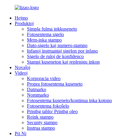
Hejmo
Produktoj
Simpla fulma inkkuseneto
Fotosentema sigelo
Mem-inka stampo
Dato-sigelo kaj numero-stampo
Infanoj instruantaj sigelon por infano
Sigelo de ruloj de konfidenco
Stampi kuseneton kaj replenigu inkon
Novaĵoj
Videoj
Korporacia video
Propra fotosentema kuseneto
Datmarko
Nommarko
Fotosentema kuseneto/kontinua inka kotono
Fotosentema fokoŝelo
Printhg tablo/ Printhg oleo
Reink stampo
Secunty stampo
Instrua stampo
Pri Ni