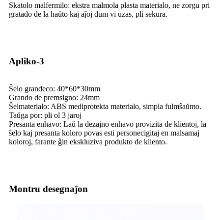
Skatolo malfermilo: ekstra malmola plasta materialo, ne zorgu pri
gratado de la haŭto kaj aĵoj dum vi uzas, pli sekura.
Apliko-3
Ŝelo grandeco: 40*60*30mm
Grando de premsigno: 24mm
Ŝelmaterialo: ABS mediprotekta materialo, simpla fulmŝaŭmo.
Taŭga por: pli ol 3 jaroj
Presanta enhavo: Laŭ la dezajno enhavo provizita de klientoj, la
ŝelo kaj presanta koloro povas esti personecigitaj en malsamaj
koloroj, farante ĝin ekskluziva produkto de kliento.
Montru desegnaĵon