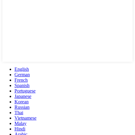
English
German
French
Spanish
Portuguese
Japanese
Korean
Russian
Thai
Vietnamese
Malay
Hindi
Arabic