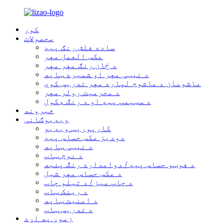
کور
محصولات
ساده فلش رنګ پیډ
عکس العمل مهر
د ځان رنګ مهر مهر
د نیټې مهر او شمیره ټاپه
ماشومان د ماشوم لپاره مهر تدریس کوي
د محرمیت رولر مهر
د سټیمپ پیډ او د رنګ ډکول
خبرونه
ویډیوګانې
کارپوریټ ویډیو
دودیز عکس حساس پیډ
د نیټې ټاپه
د نوم ټاپ
د فوټو حساس پیډ / دوامداره رنګ پنبه
د عکس حساس مهر شیل
د چاپ میز / د تیلو چاپ
د رینک ټاپ
د امنیت ټاپه
د تدریس ټاپ
زموږ په اړه