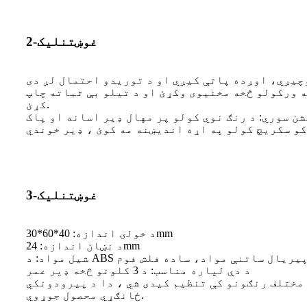
غوښتنلیک-2
اسه ورکولو څخه مخنیوی وکړئ او د تیلو بې ثباته چاپ
کړئ.
غوښتنلیک-3
د خولۍ اندازه: 40*60*30mm
د نښان اندازه: 24mm
د دې لپاره مناسب: د 3 کلونو څخه ډیر عمر
مختلف رنګونو کې تنظیم کیدی شي ، دا د پیرودونکي
ځانګړي محصول جوړوي.