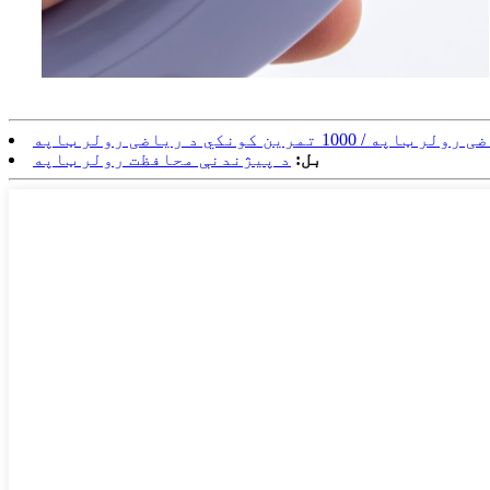
بل:
د پیژندنې محافظت رولر ټاپه