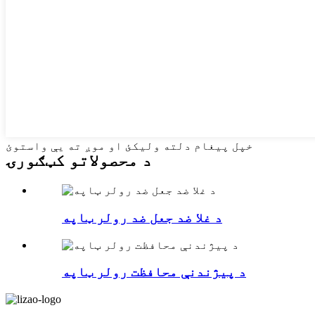
خپل پیغام دلته ولیکئ او موږ ته یې واستوئ
د محصولاتو کټګورۍ
د غلا ضد جعل ضد رولر ټاپه
د پیژندنې محافظت رولر ټاپه