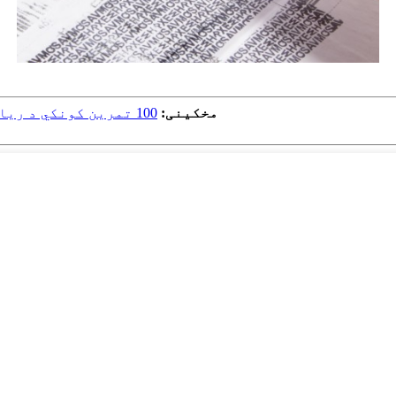
مخکینی:
100 تمرین کونکي د ریاضی رولر ټاپه / 1000 تمرین کونکي د ریاضی رولر ټاپه