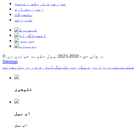
موږ سره اړیکه ونیسئ
زموږ په اړه
محصولات
خبرونه
© د چاپ حق - 2010-2023: ټول حقونه خوندي دي.
Sitemap
سته سټمپ ډیزاین
,
د سکریپ بکینګ لپاره د ربړ ټاپهونه
تلیفون
ای میل
ای میل