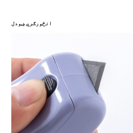
انځورګري ښودل