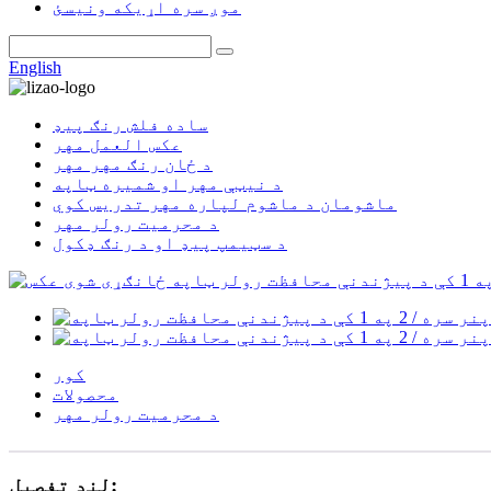
موږ سره اړیکه ونیسئ
English
ساده فلش رنګ پیډ
عکس العمل مهر
د ځان رنګ مهر مهر
د نیټې مهر او شمیره ټاپه
ماشومان د ماشوم لپاره مهر تدریس کوي
د محرمیت رولر مهر
د سټیمپ پیډ او د رنګ ډکول
کور
محصولات
د محرمیت رولر مهر
لنډ تفصیل: