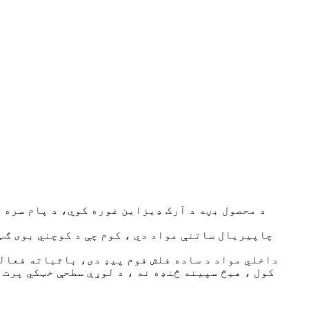
د محصول بڼه د آرک ډیزاین غوره کوي، د پام سره ف
داخلي مواد د ساده فلش فوم پیډ دی، باثباته فعال
کول ، هیڅ سپینه څنډه نه ، د لوړې سطحې خټکي پرت 