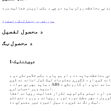
موږ ته بریښنالیک واستوئ
د محصول تفصیل
د محصول ټګ
غوښتنلیک-1
ې محافظت ټاپه ده ، او یو پای د بکس خلاصونکی دی ،
د ټاپه بهرني مواد د ABS چاپیریال ساتنې مواد دي ، کوم چې د کوچني بوی ګټې لري ، د اغوستلو مقاومت ، د اوریدو مقاومت ، سوځول اسانه ندي ، او کارونکي د
امنیت ډیر احساس لري.
، او د تیلو ډکولو ښه تکرار فعالیت. روښانه افشا
وړول د مهر سطح نوره تور ، روښانه ، ورو د ننوتلو
لیک رنګ نه کوي ، د سیل اغیزه غیر معمولي ده.