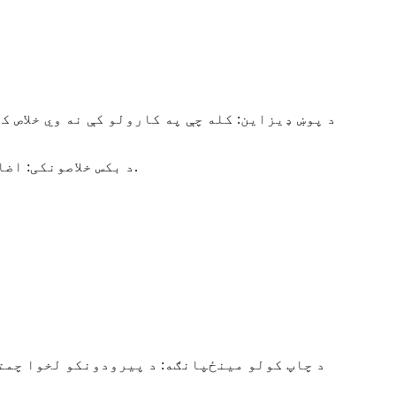
د پوښ ډیزاین: کله چې په کارولو کې نه وي خلاص ک
د بکس خلاصونکی: اضافي سخت پلاستيکي توکي ، د کارولو پرمهال د پوټکي او توکو سکریچ کولو په اړه اندیښنه مه کوئ ، ډیر خوندي.
د چاپ کولو مینځپانګه: د پیرودونکو لخوا چمتو