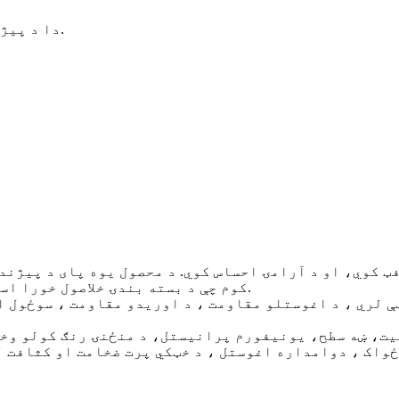
دا د پیژندنې محافظت رولر ټاپه دی چې د بکس اوپنر فعالیت سره.
ټ کوي، او د آرامۍ احساس کوي. د محصول یوه پای د پیژندن
کوم چې د بسته بندۍ خلاصول خورا اسانه کوي او د کڅوړې معلومات لیک کول اسانه نه کوي.
یت، ښه سطح، یونیفورم پرانیستل، د منځنۍ رنګ کولو وخت
ځواک ، دوامداره اغوستل ، د خټکي پرت ضخامت او کثافت ل