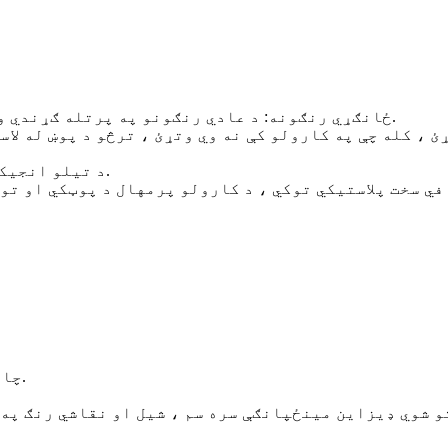
ځانګړي رنګونه: د عادي رنګونو په پرتله ګړندي وچیږي، اوږده پاتې کیږي او د توریدو احتمال لږ دی.
ړئ ، کله چې په کارولو کې نه وي وتړئ ، ترڅو د پوښ له ل
د تیلو انجیکشن سوري: د رنګ نوي کولو پر مهال ډیر اسانه او پاک.
شیل مواد: د ABS چاپیریال ساتنې مواد، ساده فلش فوم.
 شوي ډیزاین مینځپانګې سره سم ، شیل او نقاشي رنګ په 