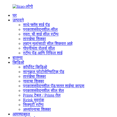
घर
उत्पादने
साधे फ्लॅश शाई पॅड
प्रकाशसंवेदनशील-सील
स्वत: ची शाई सील स्टॅम्प
तारखेचा शिक्का
लहान मुलांसाठी सील शिकवत आहे
गोपनीयता रोलर्स सील
स्टॅम्प पॅड आणि रिफिल शाई
बातम्या
व्हिडिओ
कॉर्पोरेट व्हिडिओ
सानुकूल फोटोसेन्सिटिव्ह पॅड
तारखेचा शिक्का
नावाचा शिक्का
प्रकाशसंवेदनशील पॅड/सतत शाईचा कापूस
प्रकाशसंवेदनशील सील शेल
Printg टेबल / Printg तेल
Reink मुद्रांक
सिक्युटी स्टॅम्प
अध्यापनाचा शिक्का
आमच्याबद्दल