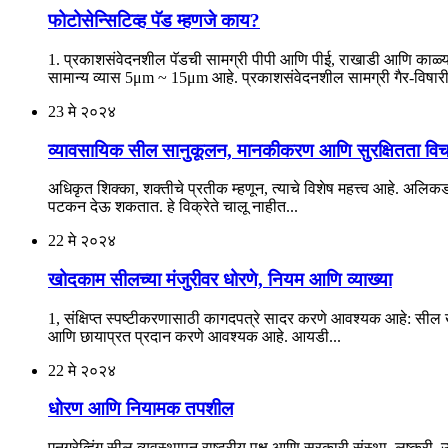
फोटोसेन्सिटिव्ह पॅड म्हणजे काय?
1. प्रकाशसंवेदनशील पॅडची सामग्री पीपी आणि पीई, राखाडी आणि काळ्
सामान्य व्यास 5μm ~ 15μm आहे. प्रकाशसंवेदनशील सामग्री गैर-विषार
23
मे २०२४
व्यावसायिक सील सानुकूलन, मानकीकरण आणि सुरक्षितता विच
अधिकृत शिक्का, शक्तीचे प्रतीक म्हणून, त्याचे विशेष महत्त्व आहे. अलिकड
पटकन देऊ शकतात. हे विक्रेते चालू नाहीत...
22
मे २०२४
खोदकाम सीलच्या मंजुरीवर धोरणे, नियम आणि व्याख्या
1, संक्षिप्त स्पष्टीकरणासाठी कागदपत्रे सादर करणे आवश्यक आहे: सील ख
आणि छायाप्रत प्रदान करणे आवश्यक आहे. आयडी...
22
मे २०२४
धोरण आणि नियामक तपशील
एनग्रेव्हिंग सील व्यवस्थापन राष्ट्रीय पक्ष आणि सरकारी संस्था, लष्करी