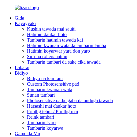
Gida
Kayayyaki
Kushin tawada mai sauƙi
Hatimin ɗaukar hoto
Tambarin hatimin tawada kai
Hatimin kwanan wata da tambarin lamba
Hatimin koyarwar yara don yaro
Sirri na rollers hatimi
Tambarin tambari da sake cika tawada
Labarai
Bidiyo
Bidiyo na kamfani
Custom Photosensitive pad
Tambarin kwanan wata
Sunan tambari
Photosensitive pad/cigaba da auduga tawada
Harsashi mai ɗaukar hoto
Printhg tebur / Printhg mai
Reink tambari
Tambarin tsaro
Tambarin koyarwa
Game da Mu