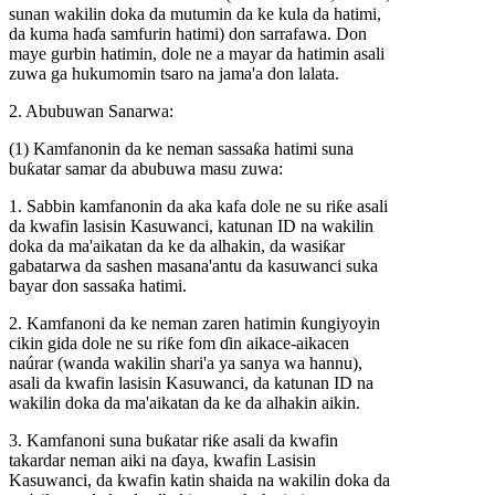
sunan wakilin doka da mutumin da ke kula da hatimi,
da kuma haɗa samfurin hatimi) don sarrafawa. Don
maye gurbin hatimin, dole ne a mayar da hatimin asali
zuwa ga hukumomin tsaro na jama'a don lalata.
2. Abubuwan Sanarwa:
(1) Kamfanonin da ke neman sassaƙa hatimi suna
buƙatar samar da abubuwa masu zuwa:
1. Sabbin kamfanonin da aka kafa dole ne su riƙe asali
da kwafin lasisin Kasuwanci, katunan ID na wakilin
doka da ma'aikatan da ke da alhakin, da wasiƙar
gabatarwa da sashen masana'antu da kasuwanci suka
bayar don sassaƙa hatimi.
2. Kamfanoni da ke neman zaren hatimin ƙungiyoyin
cikin gida dole ne su riƙe fom ɗin aikace-aikacen
naúrar (wanda wakilin shari'a ya sanya wa hannu),
asali da kwafin lasisin Kasuwanci, da katunan ID na
wakilin doka da ma'aikatan da ke da alhakin aikin.
3. Kamfanoni suna buƙatar riƙe asali da kwafin
takardar neman aiki na ɗaya, kwafin Lasisin
Kasuwanci, da kwafin katin shaida na wakilin doka da