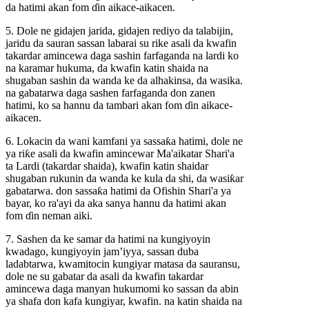
da hatimi akan fom ɗin aikace-aikacen.
5. Dole ne gidajen jarida, gidajen rediyo da talabijin,
jaridu da sauran sassan labarai su rike asali da kwafin
takardar amincewa daga sashin farfaganda na lardi ko
na karamar hukuma, da kwafin katin shaida na
shugaban sashin da wanda ke da alhakinsa, da wasika.
na gabatarwa daga sashen farfaganda don zanen
hatimi, ko sa hannu da tambari akan fom ɗin aikace-
aikacen.
6. Lokacin da wani kamfani ya sassaƙa hatimi, dole ne
ya riƙe asali da kwafin amincewar Ma'aikatar Shari'a
ta Lardi (takardar shaida), kwafin katin shaidar
shugaban rukunin da wanda ke kula da shi, da wasiƙar
gabatarwa. don sassaƙa hatimi da Ofishin Shari'a ya
bayar, ko ra'ayi da aka sanya hannu da hatimi akan
fom ɗin neman aiki.
7. Sashen da ke samar da hatimi na kungiyoyin
kwadago, kungiyoyin jam’iyya, sassan duba
ladabtarwa, kwamitocin kungiyar matasa da sauransu,
dole ne su gabatar da asali da kwafin takardar
amincewa daga manyan hukumomi ko sassan da abin
ya shafa don kafa kungiyar, kwafin. na katin shaida na