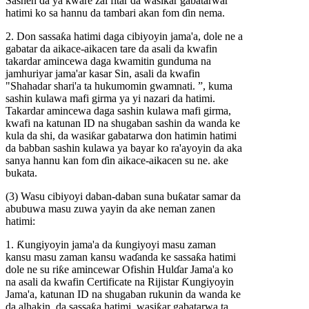
Sashen da ya ƙware zai fitar da wasiƙar gabatarwar
hatimi ko sa hannu da tambari akan fom ɗin nema.
2. Don sassaƙa hatimi daga cibiyoyin jama'a, dole ne a
gabatar da aikace-aikacen tare da asali da kwafin
takardar amincewa daga kwamitin gunduma na
jamhuriyar jama'ar kasar Sin, asali da kwafin
"Shahadar shari'a ta hukumomin gwamnati. ”, kuma
sashin kulawa mafi girma ya yi nazari da hatimi.
Takardar amincewa daga sashin kulawa mafi girma,
kwafi na katunan ID na shugaban sashin da wanda ke
kula da shi, da wasiƙar gabatarwa don hatimin hatimi
da babban sashin kulawa ya bayar ko ra'ayoyin da aka
sanya hannu kan fom ɗin aikace-aikacen su ne. ake
bukata.
(3) Wasu cibiyoyi daban-daban suna buƙatar samar da
abubuwa masu zuwa yayin da ake neman zanen
hatimi:
1. Ƙungiyoyin jama'a da ƙungiyoyi masu zaman
kansu masu zaman kansu waɗanda ke sassaƙa hatimi
dole ne su riƙe amincewar Ofishin Hulɗar Jama'a ko
na asali da kwafin Certificate na Rijistar Ƙungiyoyin
Jama'a, katunan ID na shugaban rukunin da wanda ke
da alhakin, da sassaƙa hatimi. wasiƙar gabatarwa ta