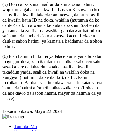
(5) Don canza sunan naúrar da kuma zana hatimi,
wajibi ne a gabatar da kwafin Lasisin Kasuwanci ko
na asali da kwafin takardar amincewa, da kuma asali
da kwafin katin ID na doka. wakilin (mutumin da ke
da iko) da kuma wanda ke kula da sashin. Sashen da
ya cancanta zai fitar da wasiƙar gabatarwar hatimi ko
sa hannu da tambari akan aikace-aikacen. Lokacin
ɗaukar sabon hatimi, ya kamata a ƙaddamar da tsohon
hatimi.
(6) Idan hatimin hukuma ya lalace kuma yana buƙatar
maye gurbinsa, za a ƙaddamar da aikace-aikacen sake
sassaƙa tare da takaddun shaida, asali da kwafin
takaddun yarda, asali da kwafi na wakilin doka na
ƙungiyar (mutumin da ke da iko), da ID. katin
ma'aikacin. Babban sashin kulawa yana buƙatar sanya
hannu da hatimi a fom ɗin aikace-aikacen. (Lokacin
da ake dawo da sabon hatimi, mayar da hatimin da ya
lalace)
Lokacin aikawa: Mayu-22-2024
Tuntube Mu