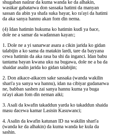
shugaban naúrar da kuma wanda ke da alhakin,
wasiƙar gabatarwa don sassaƙa hatimi da manyan
sassan da abin ya shafa suka bayar, ko ra'ayi da hatimi
da aka sanya hannu akan fom ɗin nema.
(4) Idan hatimin hukuma ko hatimin kuɗi ya ɓace,
dole ne a samar da waɗannan kayan:;
1. Dole ne a yi sanarwar asara a cikin jarida ko gidan
talabijin a ko sama da matakin lardi, tare da bayyana
cewa hatimin da aka rasa ba shi da inganci. Idan babu
tantama bayan kwana uku na bugawa, dole ne a ba da
shaidar asalin jarida ko gidan talabijin;
2. Don aikace-aikacen sake sassaƙa (wanda wakilin
shari'a ya sanya wa hannu), idan na cibiyar gudanarwa
ne, babban sashen zai sanya hannu kuma ya buga
ra'ayi akan fom ɗin neman aiki;
3. Asali da kwafin takaddun yarda ko takaddun shaida
masu dacewa kamar Lasisin Kasuwanci;
4. Asalin da kwafin katunan ID na wakilin shari'a
(wanda ke da alhakin) da kuma wanda ke kula da
sashin.