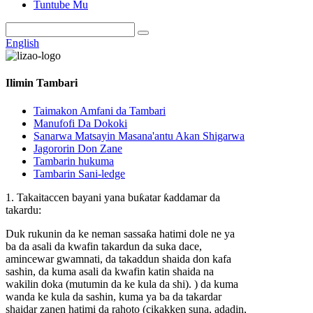
Tuntube Mu
English
Ilimin Tambari
Taimakon Amfani da Tambari
Manufofi Da Dokoki
Sanarwa Matsayin Masana'antu Akan Shigarwa
Jagororin Don Zane
Tambarin hukuma
Tambarin Sani-ledge
1. Takaitaccen bayani yana buƙatar ƙaddamar da
takardu:
Duk rukunin da ke neman sassaƙa hatimi dole ne ya
ba da asali da kwafin takardun da suka dace,
amincewar gwamnati, da takaddun shaida don kafa
sashin, da kuma asali da kwafin katin shaida na
wakilin doka (mutumin da ke kula da shi). ) da kuma
wanda ke kula da sashin, kuma ya ba da takardar
shaidar zanen hatimi da rahoto (cikakken suna, adadin,