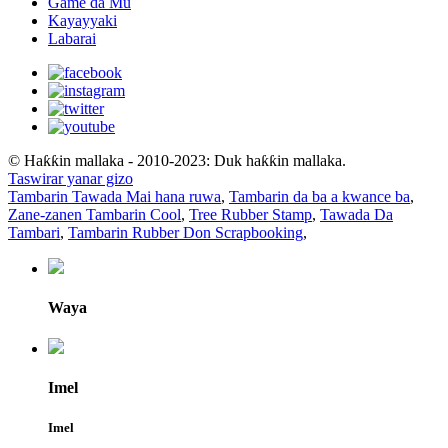
Game da Mu
Kayayyaki
Labarai
© Haƙƙin mallaka - 2010-2023: Duk haƙƙin mallaka.
Taswirar yanar gizo
Tambarin Tawada Mai hana ruwa
,
Tambarin da ba a kwance ba
,
Zane-zanen Tambarin Cool
,
Tree Rubber Stamp
,
Tawada Da
Tambari
,
Tambarin Rubber Don Scrapbooking
,
Waya
Imel
Imel