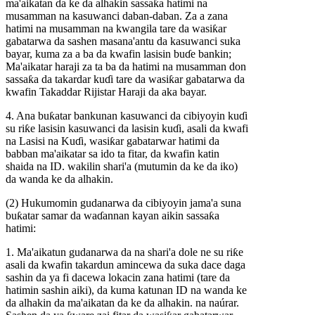
ma'aikatan da ke da alhakin sassaƙa hatimi na
musamman na kasuwanci daban-daban. Za a zana
hatimi na musamman na kwangila tare da wasiƙar
gabatarwa da sashen masana'antu da kasuwanci suka
bayar, kuma za a ba da kwafin lasisin buɗe bankin;
Ma'aikatar haraji za ta ba da hatimi na musamman don
sassaƙa da takardar kuɗi tare da wasiƙar gabatarwa da
kwafin Takaddar Rijistar Haraji da aka bayar.
4. Ana buƙatar bankunan kasuwanci da cibiyoyin kuɗi
su riƙe lasisin kasuwanci da lasisin kuɗi, asali da kwafi
na Lasisi na Kuɗi, wasiƙar gabatarwar hatimi da
babban ma'aikatar sa ido ta fitar, da kwafin katin
shaida na ID. wakilin shari'a (mutumin da ke da iko)
da wanda ke da alhakin.
(2) Hukumomin gudanarwa da cibiyoyin jama'a suna
buƙatar samar da waɗannan kayan aikin sassaƙa
hatimi:
1. Ma'aikatun gudanarwa da na shari'a dole ne su riƙe
asali da kwafin takardun amincewa da suka dace daga
sashin da ya fi dacewa lokacin zana hatimi (tare da
hatimin sashin aiki), da kuma katunan ID na wanda ke
da alhakin da ma'aikatan da ke da alhakin. na naúrar.