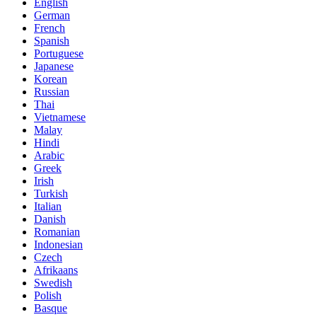
English
German
French
Spanish
Portuguese
Japanese
Korean
Russian
Thai
Vietnamese
Malay
Hindi
Arabic
Greek
Irish
Turkish
Italian
Danish
Romanian
Indonesian
Czech
Afrikaans
Swedish
Polish
Basque