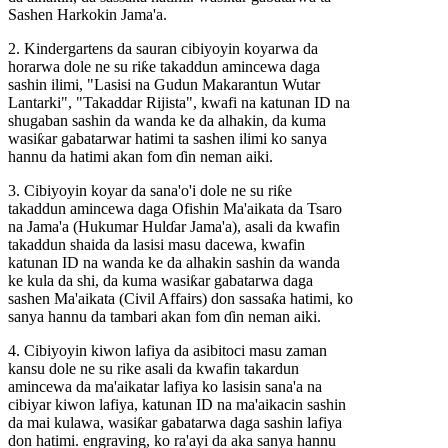
Sashen Harkokin Jama'a.
2. Kindergartens da sauran cibiyoyin koyarwa da
horarwa dole ne su riƙe takaddun amincewa daga
sashin ilimi, "Lasisi na Gudun Makarantun Wutar
Lantarki", "Takaddar Rijista", kwafi na katunan ID na
shugaban sashin da wanda ke da alhakin, da kuma
wasiƙar gabatarwar hatimi ta sashen ilimi ko sanya
hannu da hatimi akan fom ɗin neman aiki.
3. Cibiyoyin koyar da sana'o'i dole ne su riƙe
takaddun amincewa daga Ofishin Ma'aikata da Tsaro
na Jama'a (Hukumar Hulɗar Jama'a), asali da kwafin
takaddun shaida da lasisi masu dacewa, kwafin
katunan ID na wanda ke da alhakin sashin da wanda
ke kula da shi, da kuma wasiƙar gabatarwa daga
sashen Ma'aikata (Civil Affairs) don sassaƙa hatimi, ko
sanya hannu da tambari akan fom ɗin neman aiki.
4. Cibiyoyin kiwon lafiya da asibitoci masu zaman
kansu dole ne su rike asali da kwafin takardun
amincewa da ma'aikatar lafiya ko lasisin sana'a na
cibiyar kiwon lafiya, katunan ID na ma'aikacin sashin
da mai kulawa, wasiƙar gabatarwa daga sashin lafiya
don hatimi. engraving, ko ra'ayi da aka sanya hannu