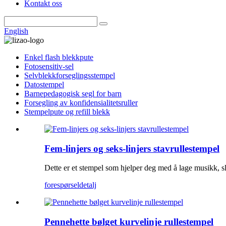
Kontakt oss
English
Enkel flash blekkpute
Fotosensitiv-sel
Selvblekkforseglingsstempel
Datostempel
Barnepedagogisk segl for barn
Forsegling av konfidensialitetsruller
Stempelpute og refill blekk
Fem-linjers og seks-linjers stavrullestempel
Dette er et stempel som hjelper deg med å lage musikk, sl
forespørsel
detalj
Pennehette bølget kurvelinje rullestempel