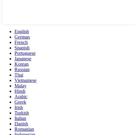
English
German
French
Spanish
Portuguese
Japanese
Korean
Russian
Thai
Vietnamese
Malay
Hindi
Arabic
Greek
Irish
Turkish
Italian
Danish
Romanian
Indonesian