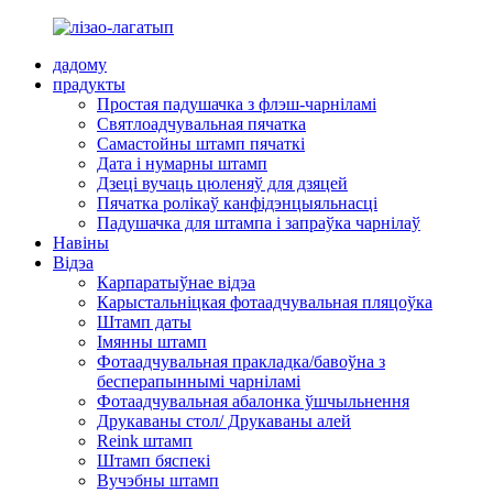
дадому
прадукты
Простая падушачка з флэш-чарніламі
Святлоадчувальная пячатка
Самастойны штамп пячаткі
Дата і нумарны штамп
Дзеці вучаць цюленяў для дзяцей
Пячатка ролікаў канфідэнцыяльнасці
Падушачка для штампа і запраўка чарнілаў
Навіны
Відэа
Карпаратыўнае відэа
Карыстальніцкая фотаадчувальная пляцоўка
Штамп даты
Імянны штамп
Фотаадчувальная пракладка/бавоўна з
бесперапыннымі чарніламі
Фотаадчувальная абалонка ўшчыльнення
Друкаваны стол/ Друкаваны алей
Reink штамп
Штамп бяспекі
Вучэбны штамп