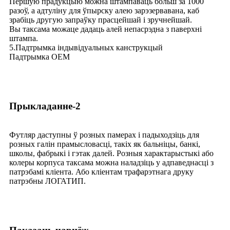
Першую прадукцыю можна штампаваць больш за 1000
разоў, а адтуліну для ўпырску алею зарэзервавана, каб
зрабіць другую запраўку прасцейшай і зручнейшай.
Вы таксама можаце дадаць алей непасрэдна з паверхні
штампа.
5.Падтрымка індывідуальных канструкцый
Падтрымка OEM
Прыкладанне-2
Футляр даступны ў розных памерах і падыходзіць для
розных галін прамысловасці, такіх як бальніцы, банкі,
школы, фабрыкі і гэтак далей. Розныя характарыстыкі або
колеры корпуса таксама можна наладзіць у адпаведнасці з
патрэбамі кліента. Або кліентам трафарэтнага друку
патрэбны ЛОГАТИП.