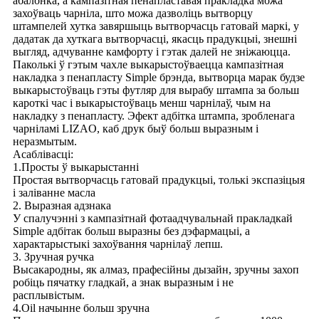
абалонка, а кампазітная пенапластавая пракладка можа
захоўваць чарніла, што можа дазволіць вытворцу
штампелей хутка завяршыць вытворчасць гатовай маркі, у
дадатак да хуткага вытворчасці, якасць прадукцыі, знешні
выгляд, адчуванне камфорту і гэтак далей не зніжаюцца.
Паколькі ў гэтым чахле выкарыстоўваецца кампазітная
накладка з пенапласту Simple брэнда, вытворца марак будзе
выкарыстоўваць гэты футляр для вырабу штампа за больш
кароткі час і выкарыстоўваць менш чарнілаў, чым на
накладку з пенапласту. Эфект адбітка штампа, зробленага
чарніламі LIZAO, каб друк быў больш выразным і
неразмытым.
Асаблівасці:
1.Просты ў выкарыстанні
Простая вытворчасць гатовай прадукцыі, толькі экспазіцыя
і заліванне масла
2. Выразная адзнака
У спалучэнні з кампазітнай фотаадчувальнай пракладкай
Simple адбітак больш выразны без дэфармацыі, а
характарыстыкі захоўвання чарнілаў лепш.
3. Зручная ручка
Высакародны, як алмаз, прафесійны дызайн, зручны захоп
робіць пячатку гладкай, а знак выразным і не
расплывістым.
4.Oil начынне больш зручна