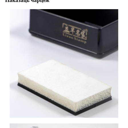
Паказаць чарцёж