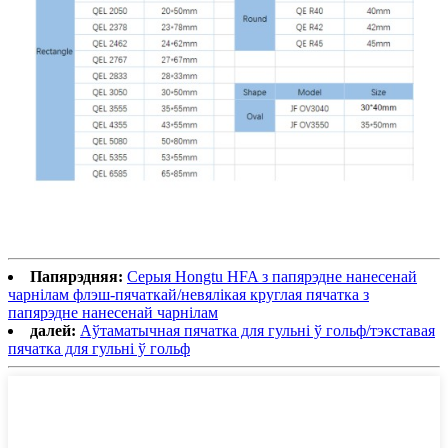
Папярэдняя:
Серыя Hongtu HFA з папярэдне нанесенай
чарнілам флэш-пячаткай/невялікая круглая пячатка з
папярэдне нанесенай чарнілам
далей:
Аўтаматычная пячатка для гульні ў гольф/тэкставая
пячатка для гульні ў гольф