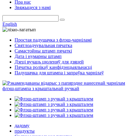
Пра нас
Звяжыцеся з намі
English
Простая падушачка з флэш-чарніламі
Святлоадчувальная пячатка
Самастойны штамп пячаткі
Дата і нумарны штамп
Дзеці вучаць цюленяў для дзяцей
Пячатка ролікаў канфідэнцыяльнасці
Падушачка для штампа і запраўка чарнілаў
дадому
прадукты