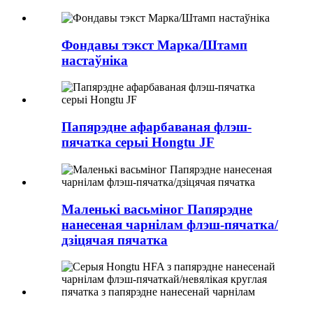
Фондавы тэкст Марка/Штамп
настаўніка
Папярэдне афарбаваная флэш-
пячатка серыі Hongtu JF
Маленькі васьміног Папярэдне
нанесеная чарнілам флэш-пячатка/
дзіцячая пячатка