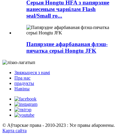
Серыя Hongtu HFA з папярэдне
нанесеным чарнілам Flash
seal/Small ro...
Папярэдне афарбаваная флэш-
пячатка серыі Hongtu JFK
Звяжыцеся з намі
Пра нас
прадукты
Навіны
© Аўтарскае права - 2010-2023 : Усе правы абаронены.
Карта сайта