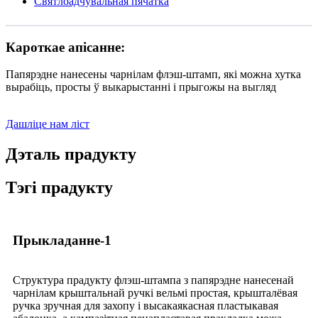
Святлоадчувальная пячатка
Кароткае апісанне:
Папярэдне нанесены чарнілам флэш-штамп, які можна хутка
вырабіць, просты ў выкарыстанні і прыгожы на выгляд
Дашліце нам ліст
Дэталь прадукту
Тэгі прадукту
Прыкладанне-1
Структура прадукту флэш-штампа з папярэдне нанесенай
чарнілам крыштальнай ручкі вельмі простая, крышталёвая
ручка зручная для захопу і высакаякасная пластыкавая