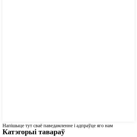
Напішыце тут сваё паведамленне і адпраўце яго нам
Катэгорыі тавараў