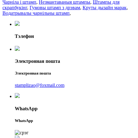
Чарніла і штамп
,
Незмантаваныя штампы
,
Штампы для
скрапбукінг
,
Гумовы штамп з дрэвам
,
Круты дызайн марак
,
Водатрывалы чарнільны штамп
,
Тэлефон
Электронная пошта
Электронная пошта
stamplizao@foxmail.com
WhatsApp
WhatsApp